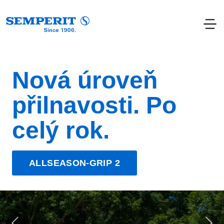
Nová úroveň
přilnavosti. Po
celý rok.
ALLSEASON-GRIP 2