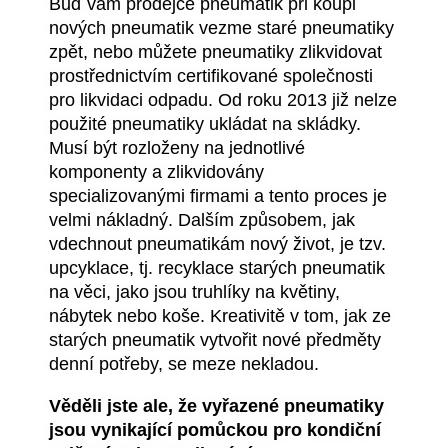
Buď vám prodejce pneumatik při koupi
nových pneumatik vezme staré pneumatiky
zpět, nebo můžete pneumatiky zlikvidovat
prostřednictvím certifikované společnosti
pro likvidaci odpadu. Od roku 2013 již nelze
použité pneumatiky ukládat na skládky.
Musí být rozloženy na jednotlivé
komponenty a zlikvidovány
specializovanými firmami a tento proces je
velmi nákladný. Dalším způsobem, jak
vdechnout pneumatikám nový život, je tzv.
upcyklace, tj. recyklace starých pneumatik
na věci, jako jsou truhlíky na květiny,
nábytek nebo koše. Kreativitě v tom, jak ze
starých pneumatik vytvořit nové předměty
denní potřeby, se meze nekladou.
Věděli jste ale, že vyřazené pneumatiky
jsou vynikající pomůckou pro kondiční