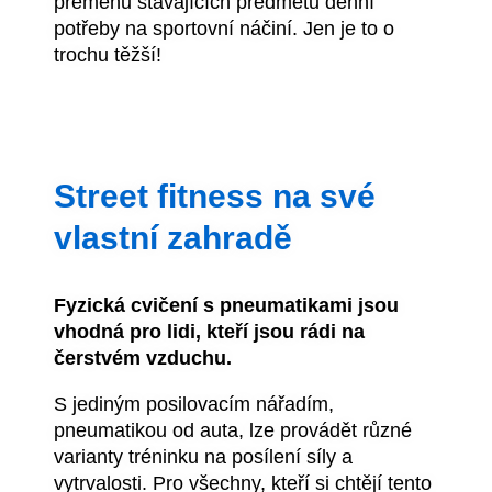
přeměnu stávajících předmětů denní
potřeby na sportovní náčiní. Jen je to o
trochu těžší!
Street fitness na své
vlastní zahradě
Fyzická cvičení s pneumatikami jsou
vhodná pro lidi, kteří jsou rádi na
čerstvém vzduchu.
S jediným posilovacím nářadím,
pneumatikou od auta, lze provádět různé
varianty tréninku na posílení síly a
vytrvalosti. Pro všechny, kteří si chtějí tento