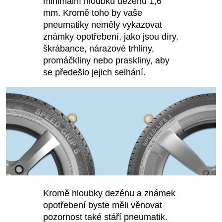
minimální hloubku dezénu 1,6
mm. Kromě toho by vaše
pneumatiky neměly vykazovat
známky opotřebení, jako jsou díry,
škrábance, nárazové trhliny,
promáčkliny nebo praskliny, aby
se předešlo jejich selhání.
Kromě hloubky dezénu a známek
opotřebení byste měli věnovat
pozornost také stáří pneumatik.