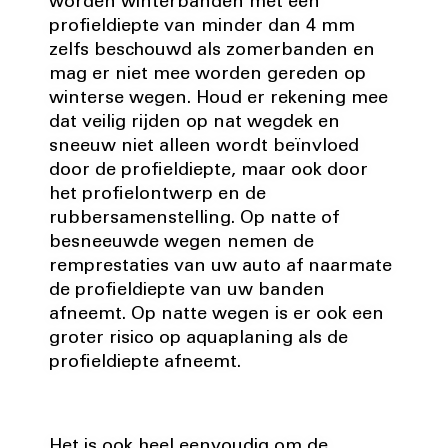
worden winterbanden met een
profieldiepte van minder dan 4 mm
zelfs beschouwd als zomerbanden en
mag er niet mee worden gereden op
winterse wegen. Houd er rekening mee
dat veilig rijden op nat wegdek en
sneeuw niet alleen wordt beïnvloed
door de profieldiepte, maar ook door
het profielontwerp en de
rubbersamenstelling. Op natte of
besneeuwde wegen nemen de
remprestaties van uw auto af naarmate
de profieldiepte van uw banden
afneemt. Op natte wegen is er ook een
groter risico op aquaplaning als de
profieldiepte afneemt.
Het is ook heel eenvoudig om de