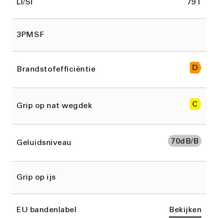
LI/SI
79T
3PMSF
D
Brandstofefficiëntie
C
Grip op nat wegdek
70
dB/B
Geluidsniveau
Grip op ijs
EU bandenlabel
Bekijken