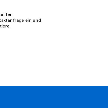
tellten
aktanfrage ein und
iere.