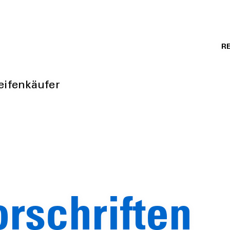
RE
eifenkäufer
rschriften