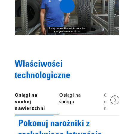
0:00 / 0:49
Właściwości
technologiczne
Osiągi na
Osiągi na
Osiągi na
suchej
śniegu
mokrej
nawierzchni
nawierzchni
Pokonuj narożniki z