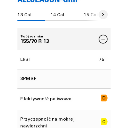
ALLSEASON-GRIP
13 Cal
14 Cal
15 Cal
16 C
Twój rozmiar
155/70 R 13
LI/SI
75T
3PMSF
D
Efektywność paliwowa
Przyczepność na mokrej
C
nawierzchni