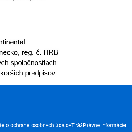
tinental
mecko, reg. č. HRB
ých spoločnostiach
korších predpisov.
e o ochrane osobných údajov
Tiráž
Právne informácie