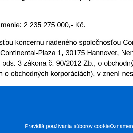
imanie: 2 235 275 000,- Kč.
sťou koncernu riadeného spoločnosťou Con
, Continental-Plaza 1, 30175 Hannover, Ne
 ods. 3 zákona č. 90/2012 Zb., o obchodn
n o obchodných korporáciách), v znení nes
Pravidlá používania súborov cookie
Oznámeni